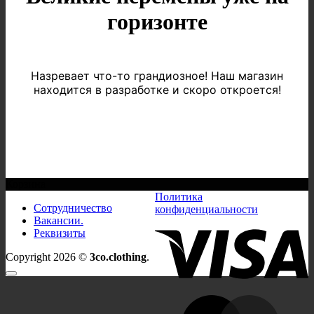
горизонте
Назревает что-то грандиозное! Наш магазин
находится в разработке и скоро откроется!
Корзина
Политика
Сотрудничество
конфиденциальности
Вакансии.
V
Реквизиты
Copyright 2026 ©
3co.clothing
.
M