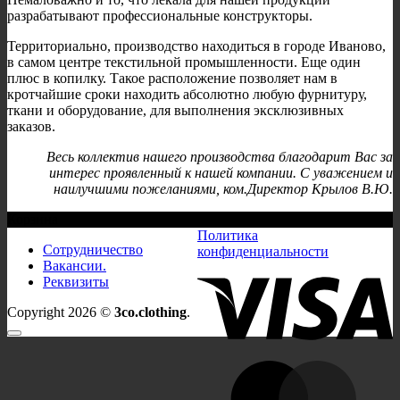
разрабатывают профессиональные конструкторы.
Территориально, производство находиться в городе Иваново,
в самом центре текстильной промышленности. Еще один
плюс в копилку. Такое расположение позволяет нам в
кротчайшие сроки находить абсолютно любую фурнитуру,
ткани и оборудование, для выполнения эксклюзивных
заказов.
Весь коллектив нашего производства благодарит Вас за
интерес проявленный к нашей компании. С уважением и
наилучшими пожеланиями, ком.Директор Крылов В.Ю.
Корзина
Политика
Сотрудничество
конфиденциальности
Вакансии.
V
Реквизиты
Copyright 2026 ©
3co.clothing
.
M