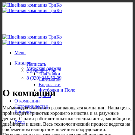
Skip
to
content
Menu
Каталог
Написать
Мужская одежда
с 9:00 до 17:00
Толстовки
8 (930) 345-50-09
Свитшоты
Водолазки
Футболки и Поло
О компании
Трико
О компании
Сотрудничество
Мы молодая и активно развивающаяся компания . Наша цель,
Контакты
производить трикотаж хорошего качества и за разумные
деньги. С нами работают опытные специалисты, закройщики,
Вход
дизайнеры и швеи. Весь технологический процесс ведется на
современном импортном швейном оборудовании.
Немаловажно и то, что лекала для нашей продукции