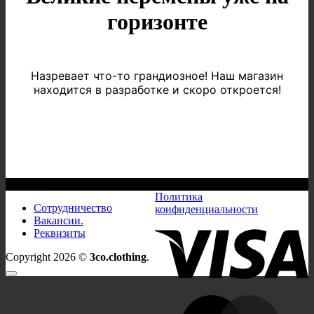
горизонте
Назревает что-то грандиозное! Наш магазин
находится в разработке и скоро откроется!
Корзина
Политика
Сотрудничество
конфиденциальности
Вакансии.
V
Реквизиты
Copyright 2026 ©
3co.clothing
.
M