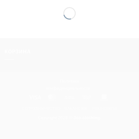
КОРЗИНА
Политика
конфиденциальности
Visa
MasterCard
Bank
Cash
Bankomat
Transfer
on
СОТРУДНИЧЕСТВО
ВАКАНСИИ.
РЕКВИЗИТЫ
Pickup
Copyright 2026 ©
3co.clothing
.